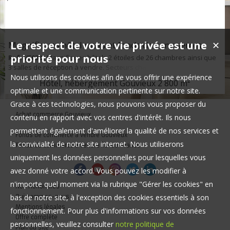
Le respect de votre vie privée est une
Magnifiques hôtel murs et fonds de commerces
✕
priorité pour nous
Ref. VF038
: Magnifiques hôtels 2 étoiles de 26 chambres ainsi que
3 salles de réception à vendre. Secteurs chantilly.
Nous utilisons des cookies afin de vous offrir une expérience
Hôtel, hébergement Gouvieux
2 800 m²
optimale et une communication pertinente sur notre site.
Grace à ces technologies, nous pouvons vous proposer du
Achat commerce Gouvieux
contenu en rapport avec vos centres d'intérêt. Ils nous
permettent également d'améliorer la qualité de nos services et
Fonds de commerce à vendre Gouvieux
la convivialité de notre site internet. Nous utiliserons
Fonds de commerce à vendre Île-de-France
uniquement les données personnelles pour lesquelles vous
avez donné votre accord. Vous pouvez les modifier à
n'importe quel moment via la rubrique "Gérer les cookies" en
Nos Honoraires
bas de notre site, à l'exception des cookies essentiels à son
Qui sommes-nous
Mentions légales
fonctionnement. Pour plus d'informations sur vos données
Offre complète
personnelles, veuillez consulter
notre politique de
Plan du site