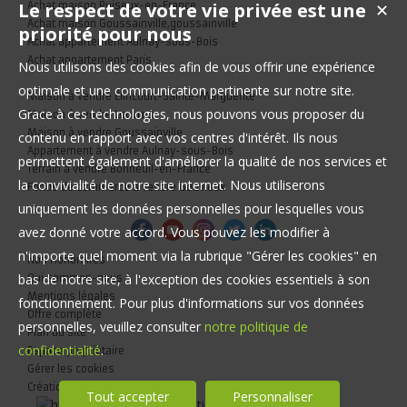
Le respect de votre vie privée est une
Achat maison Puiseux-en-France
✕
Achat maison Goussainville,goussainville
priorité pour nous
Achat appartement Aulnay-sous-Bois
Achat appartement Paris
Nous utilisons des cookies afin de vous offrir une expérience
optimale et une communication pertinente sur notre site.
Maison à vendre Élincourt-Sainte-Marguerite
Grace à ces technologies, nous pouvons vous proposer du
Maison à vendre Louvres
Maison à vendre Goussainville
contenu en rapport avec vos centres d'intérêt. Ils nous
Appartement à vendre Aulnay-sous-Bois
permettent également d'améliorer la qualité de nos services et
Terrain à vendre Bonneuil-en-France
la convivialité de notre site internet. Nous utiliserons
Fonds de commerce à vendre Gouvieux
uniquement les données personnelles pour lesquelles vous
avez donné votre accord. Vous pouvez les modifier à
n'importe quel moment via la rubrique "Gérer les cookies" en
Nos Honoraires
bas de notre site, à l'exception des cookies essentiels à son
Qui sommes-nous
Mentions légales
fonctionnement. Pour plus d'informations sur vos données
Offre complète
personnelles, veuillez consulter
notre politique de
Plan du site
confidentialité
.
Espace propriétaire
Gérer les cookies
Création site internet immobilier
Tout accepter
Personnaliser