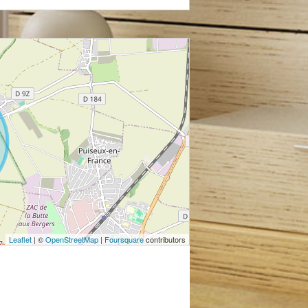
Leaflet
| ©
OpenStreetMap
|
Foursquare
contributors
lège
Lycée
langerie
Restaurant