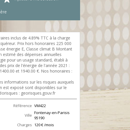
ière
aires inclus de 4.89% TTC à la charge
cquéreur. Prix hors honoraires 225 000
asse énergie E, Classe climat B Montant
 estimé des dépenses annuelles
gie pour un usage standard, établi à
 des prix de l'énergie de l'année 2021 :
 1400.00 et 1940.00 €. Nos honoraires :
://files.netty.immo/file/aclimmo2/honora
s informations sur les risques auxquels
n est exposé sont disponibles sur le
éorisques : georisques.gouv.fr
Référence
VM422
Fontenay-en-Parisis
Ville
95190
Charges
120 € /mois