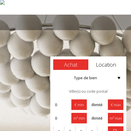
Achat
Location
Type de bien
€ min
€ max
m² min
m² max