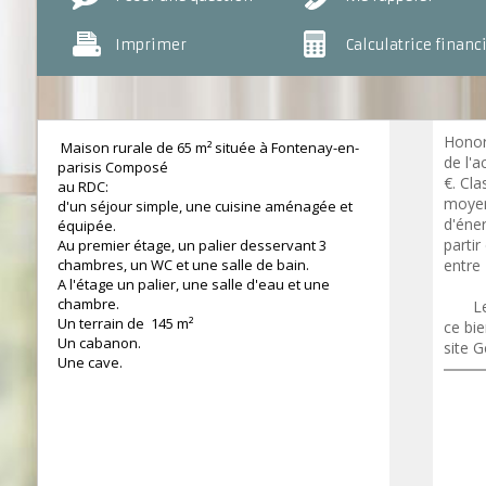
Imprimer
Calculatrice financ
Honor
Maison rurale de 65 m² située à Fontenay-en-
de l'a
parisis Composé
€. Cl
au RDC:
moyen
d'un séjour simple, une cuisine aménagée et
d'éner
équipée.
partir
Au premier étage, un palier desservant 3
chambres, un WC et une salle de bain.
entre
A l'étage un palier, une salle d'eau et une
https
chambre.
ires
Le
Un terrain de 145 m²
ce bie
Un cabanon.
site G
Une cave.