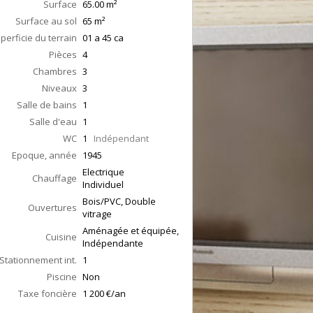
Surface
65.00
m²
Surface au sol
65
m²
perficie du terrain
01 a 45 ca
Pièces
4
Chambres
3
Niveaux
3
Salle de bains
1
Salle d'eau
1
WC
1
Indépendant
Epoque, année
1945
Electrique
Chauffage
Individuel
Bois/PVC, Double
Ouvertures
vitrage
Aménagée et équipée,
Cuisine
Indépendante
Stationnement int.
1
Piscine
Non
Taxe foncière
1 200 €/an