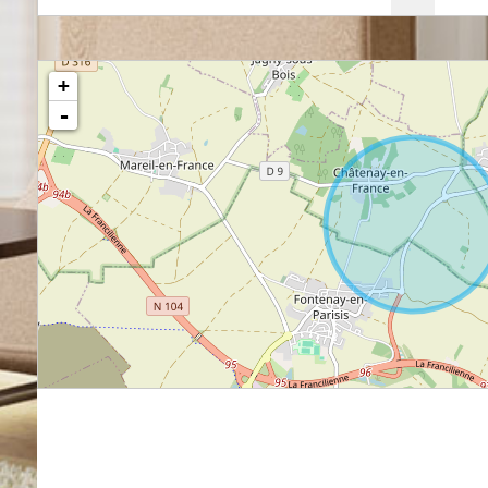
+
-
Crèche
École
Col
Bar
Presse
Bou