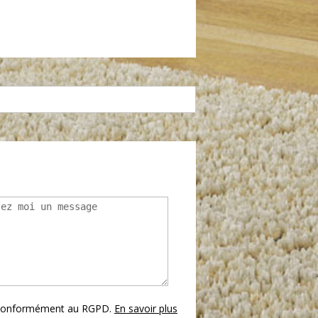
reaux de poste
Parking
armacie
Hôpital
s conformément au RGPD.
En savoir plus