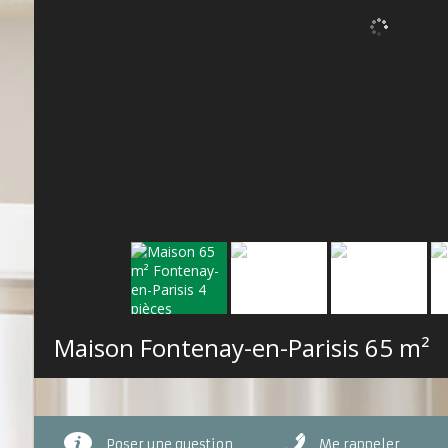
Maison Fontenay-en-Parisis
65 m²
Poser une question
Me rappeler