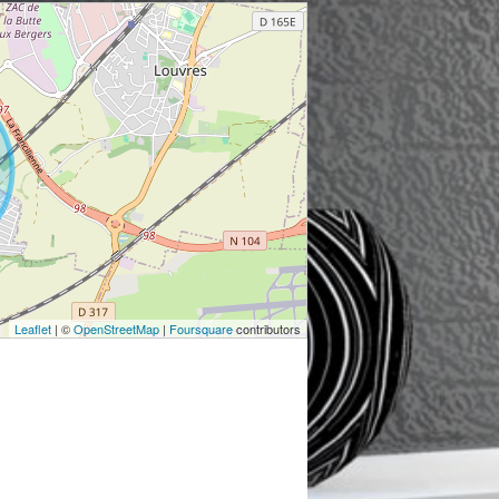
Leaflet
| ©
OpenStreetMap
|
Foursquare
contributors
lège
Lycée
langerie
Restaurant
reaux de poste
Parking