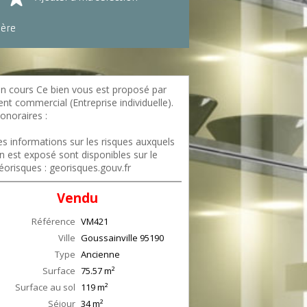
ière
n cours Ce bien vous est proposé par
nt commercial (Entreprise individuelle).
onoraires :
://files.netty.immo/file/aclimmo2/honora
s informations sur les risques auxquels
n est exposé sont disponibles sur le
éorisques : georisques.gouv.fr
Vendu
Référence
VM421
Ville
Goussainville
95190
Type
Ancienne
Surface
75.57
m²
Surface au sol
119
m²
Séjour
34
m²