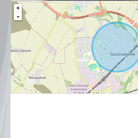
+
-
Crèche
École
Col
Bar
Presse
Bou
Supermarché
Banque
Bu