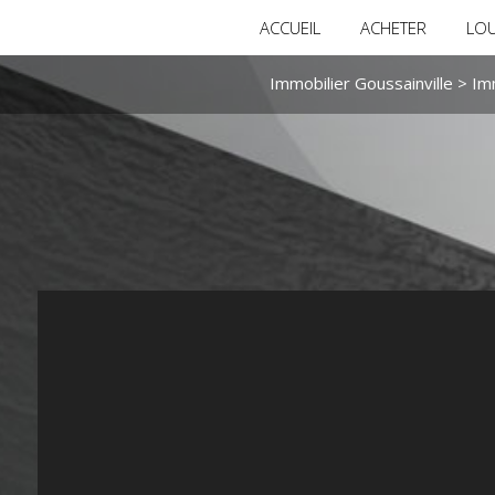
ACCUEIL
ACHETER
LO
Immobilier Goussainville
>
Imm