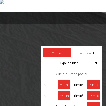
Achat
Location
Type de bien
€ min
€ max
m² min
m² max