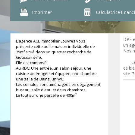
Imprimer
Calculatrice financ
DPE e
L'agence ACL immobilier Louvres vous
un age
présente cette belle maison individuelle de
Nos h
75m² situé dans un quartier recherché de
https
Goussainville.
ires
Le
Elle est composé:
ce bie
Au RDC: Une entrée, un salon séjour, une
cuisine aménagée et équipée, une chambre,
site G
une salle de Bains, un WC.
Les combles sont aménagées en dégagement,
bureau, salle d'eau et deux chambres.
Le tout sur une parcelle de 400m².