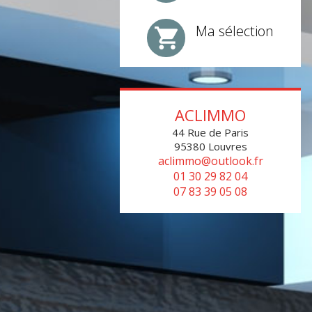
Ma sélection
ACLIMMO
44 Rue de Paris
95380
Louvres
aclimmo@outlook.fr
01 30 29 82 04
07 83 39 05 08