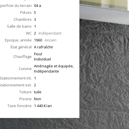
perficie du terrain
04 a
Pièces
5
Chambres
3
Salle de bains
1
WC
2
Indépendant
Epoque, année
1960
Ancien
État général
A rafraîchir
Fioul
Chauffage
Individuel
Aménagée et équipée,
Cuisine
Indépendante
Stationnement int.
1
Stationnement ext.
2
Toiture
tuile
Piscine
Non
Taxe foncière
1 440 €/an