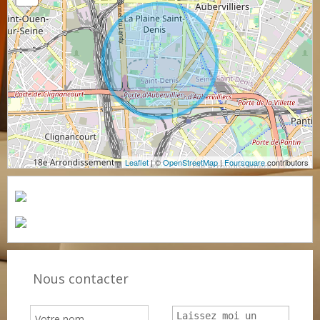
Leaflet
| ©
OpenStreetMap
|
Foursquare
contributors
Nous contacter