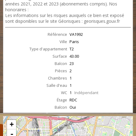
années 2021, 2022 et 2023 (abonnements compris). Nos
honoraires :
https://files.netty.immo/file/aclimmo2/honoraires
Les informations sur les risques auxquels ce bien est exposé
sont disponibles sur le site Géorisques : georisques.gouv.fr
Référence
VA1992
Ville
Paris
Type d'appartement
T2
Surface
43.00
Balcon
23
Pièces
2
Chambres
1
Salle d'eau
1
WC
1
Indépendant
Étage
RDC
Balcon
Oui
+
-