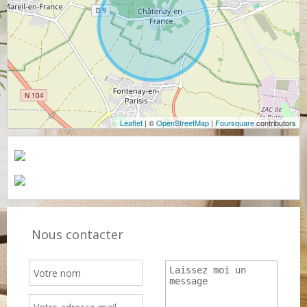
Leaflet
| ©
OpenStreetMap
|
Foursquare
contributors
Nous contacter