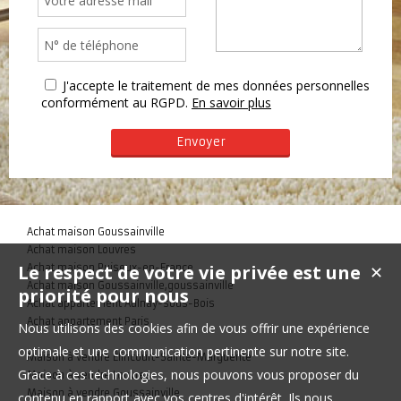
J'accepte le traitement de mes données personnelles
conformément au RGPD.
En savoir plus
Achat maison Goussainville
Achat maison Louvres
Le respect de votre vie privée est une
Achat maison Puiseux-en-France
✕
Achat maison Goussainville,goussainville
priorité pour nous
Achat appartement Aulnay-sous-Bois
Achat appartement Paris
Nous utilisons des cookies afin de vous offrir une expérience
optimale et une communication pertinente sur notre site.
Maison à vendre Élincourt-Sainte-Marguerite
Grace à ces technologies, nous pouvons vous proposer du
Maison à vendre Louvres
Maison à vendre Goussainville
contenu en rapport avec vos centres d'intérêt. Ils nous