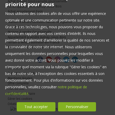
Achat maison Goussainville,goussainville
priorité pour nous
Achat appartement Aulnay-sous-Bois
Achat appartement Paris
Nous utilisons des cookies afin de vous offrir une expérience
optimale et une communication pertinente sur notre site.
Maison à vendre Élincourt-Sainte-Marguerite
Grace à ces technologies, nous pouvons vous proposer du
Maison à vendre Louvres
Maison à vendre Goussainville
contenu en rapport avec vos centres d'intérêt. Ils nous
Appartement à vendre Aulnay-sous-Bois
permettent également d'améliorer la qualité de nos services et
Terrain à vendre Bonneuil-en-France
la convivialité de notre site internet. Nous utiliserons
Fonds de commerce à vendre Gouvieux
uniquement les données personnelles pour lesquelles vous
avez donné votre accord. Vous pouvez les modifier à
n'importe quel moment via la rubrique "Gérer les cookies" en
Nos Honoraires
bas de notre site, à l'exception des cookies essentiels à son
Qui sommes-nous
Mentions légales
fonctionnement. Pour plus d'informations sur vos données
Offre complète
personnelles, veuillez consulter
notre politique de
Plan du site
confidentialité
.
Espace propriétaire
Gérer les cookies
Création site immobilier
Tout accepter
Personnaliser