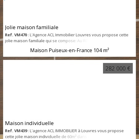
Jolie maison familiale
Ref. VM470
: L'Agence ACL Immobilier Louvres vous propose cette
jolie maison familiale qui se compose: Au RDC : Une entrée, un
salon séjour donnant sur un jardin sans vis-à-vis, une cuisine, un
Maison Puiseux-en-France
104 m²
WC. A l'étage : Quartes chambres, une salle d'eau, WC. Un Garage
une Terrasse Buanderie/Cellier Double vitrages Pièces de
rangements
282 000 €
Maison individuelle
Ref. VM439
: L'agence ACL IMMOBILIER à Louvres vous propose
cette jolie maison individuelle de 60m² dans un quartier recherché