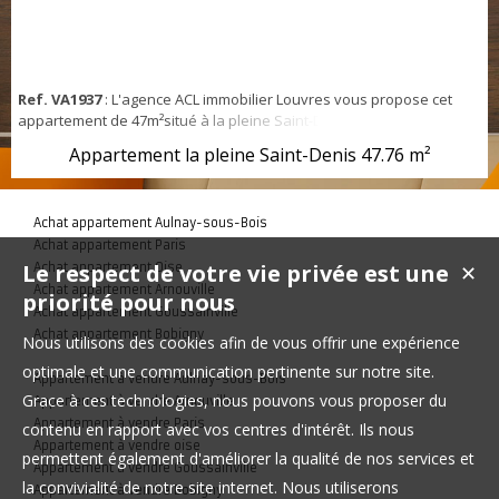
Ref. VA1937
: L'agence ACL immobilier Louvres vous propose cet
appartement de 47m²situé à la pleine Saint-Denis. Il est composé
de: 2 chambres, un coin cuisine avec séjour. Une salle de bains
Appartement la pleine Saint-Denis
47.76 m²
avec WC. Bien refait à neuf
Achat appartement Aulnay-sous-Bois
Achat appartement Paris
Le respect de votre vie privée est une
Achat appartement Oise
✕
Achat appartement Arnouville
priorité pour nous
Achat appartement Goussainville
Achat appartement Bobigny
Nous utilisons des cookies afin de vous offrir une expérience
optimale et une communication pertinente sur notre site.
Appartement à vendre Aulnay-sous-Bois
Grace à ces technologies, nous pouvons vous proposer du
Appartement à vendre Arnouville
Appartement à vendre Paris
contenu en rapport avec vos centres d'intérêt. Ils nous
Appartement à vendre oise
permettent également d'améliorer la qualité de nos services et
Appartement à vendre Goussainville
la convivialité de notre site internet. Nous utiliserons
Appartement à vendre Bobigny